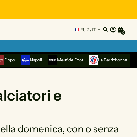
EUR
/
IT
0
Dopo
Napoli
Meuf de Foot
La Berrichonne
lciatori e
 della domenica, con o senza