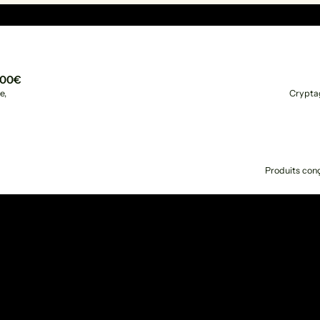
 100€
e,
Crypta
Produits conç