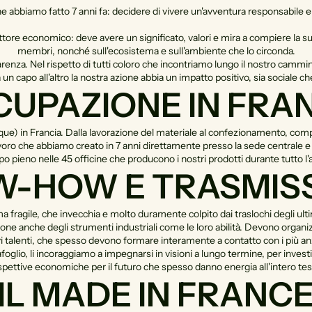
he abbiamo fatto 7 anni fa: decidere di vivere un'avventura responsabile 
ore economico: deve avere un significato, valori e mira a compiere la s
membri, nonché sull'ecosistema e sull'ambiente che lo circonda.
parenza. Nel rispetto di tutti coloro che incontriamo lungo il nostro camm
n capo all'altro la nostra azione abbia un impatto positivo, sia sociale c
UPAZIONE IN FRA
ue) in Francia. Dalla lavorazione del materiale al confezionamento, compresi 
 lavoro che abbiamo creato in 7 anni direttamente presso la sede centrale
o pieno nelle 45 officine che producono i nostri prodotti durante tutto l'
-HOW E TRASMIS
a fragile, che invecchia e molto duramente colpito dai traslochi degli ulti
ne anche degli strumenti industriali come le loro abilità. Devono organizzars
i talenti, che spesso devono formare interamente a contatto con i più anz
tafoglio, li incoraggiamo a impegnarsi in visioni a lungo termine, per invest
pettive economiche per il futuro che spesso danno energia all'intero tes
IL MADE IN FRANC