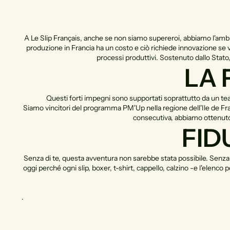
A Le Slip Français, anche se non siamo supereroi, abbiamo l'ambizi
produzione in Francia ha un costo e ciò richiede innovazione se
processi produttivi. Sostenuto dallo Stato
LA 
Questi forti impegni sono supportati soprattutto da un tea
Siamo vincitori del programma PM'Up nella regione dell'Ile de Franc
consecutiva, abbiamo ottenuto l
FID
Senza di te, questa avventura non sarebbe stata possibile. Senza 
oggi perché ogni slip, boxer, t-shirt, cappello, calzino -e l'elenco 
.