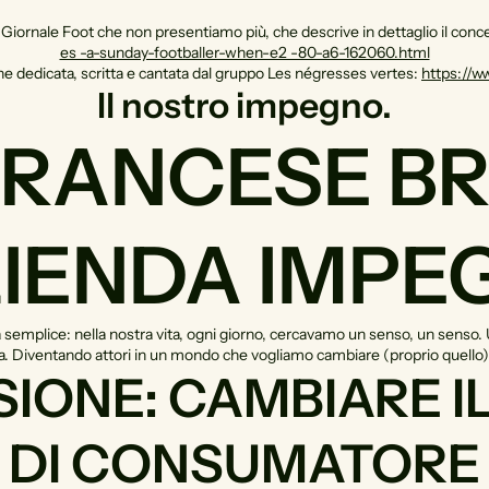
o Giornale Foot che non presentiamo più, che descrive in dettaglio il conc
es -a-sunday-footballer-when-e2 -80-a6-162060.html
one dedicata, scritta e cantata dal gruppo Les négresses vertes:
https://w
Il nostro impegno.
FRANCESE BR
ZIENDA IMPE
mplice: nella nostra vita, ogni giorno, cercavamo un senso, un senso. Un 
a. Diventando attori in un mondo che vogliamo cambiare (proprio quello)
SIONE: CAMBIARE 
DI CONSUMATORE