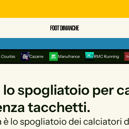
 Courbis
Cazarre
Manufrance
RMC Running
lo spogliatoio per ca
enza tacchetti.
a è lo spogliatoio dei calciatori