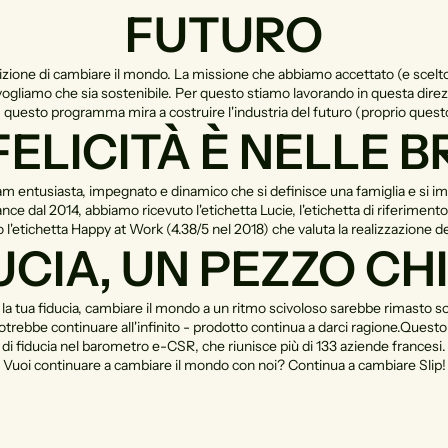
FUTURO
one di cambiare il mondo. La missione che abbiamo accettato (e scelto): (
 vogliamo che sia sostenibile. Per questo stiamo lavorando in questa dir
, questo programma mira a costruire l'industria del futuro (proprio questo
FELICITÀ È NELLE B
m entusiasta, impegnato e dinamico che si definisce una famiglia e si im
e dal 2014, abbiamo ricevuto l'etichetta Lucie, l'etichetta di riferimento 
'etichetta Happy at Work (4.38/5 nel 2018) che valuta la realizzazione de
UCIA, UN PEZZO CH
la tua fiducia, cambiare il mondo a un ritmo scivoloso sarebbe rimasto sol
potrebbe continuare all'infinito - prodotto continua a darci ragione.
Questo 
di fiducia nel barometro e-CSR, che riunisce più di 133 aziende francesi.
Vuoi continuare a cambiare il mondo con noi? Continua a cambiare Slip!