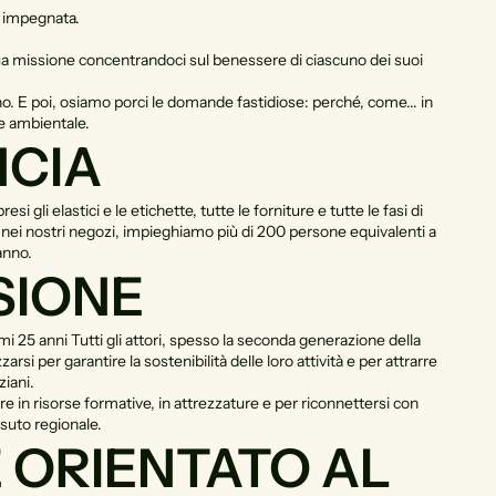
e impegnata.
ua missione concentrandoci sul benessere di ciascuno dei suoi
ino. E poi, osiamo porci le domande fastidiose: perché, come... in
he ambientale.
NCIA
gli elastici e le etichette, tutte le forniture e tutte le fasi di
 e nei nostri negozi, impieghiamo più di 200 persone equivalenti a
anno.
SIONE
mi 25 anni Tutti gli attori, spesso la seconda generazione della
i per garantire la sostenibilità delle loro attività e per attrarre
iani.
ire in risorse formative, in attrezzature e per riconnettersi con
suto regionale.
E ORIENTATO AL