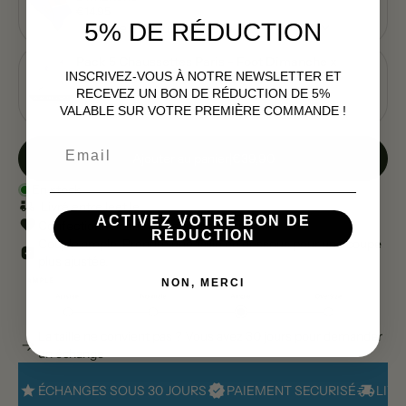
€14,95
5% DE RÉDUCTION
Pack 5 Chaussettes Paris - Foot Dimanche x
INSCRIVEZ-VOUS À NOTRE NEWSLETTER ET
Clément Striano
RECEVEZ UN BON DE RÉDUCTION DE 5%
€49,95
€64,95
VALABLE SUR VOTRE PREMIÈRE COMMANDE !
Email
Ajouter au panier
|
€39,90
En stock
Livré entre le
et le
ACTIVEZ VOTRE BON DE
Confectionné dans notre atelier parisien
RÉDUCTION
Couple ample. Prendre une taille en dessous pour une coupe
plus ajustée.
NON, MERCI
La taille ne convient pas ? Vous avez 30 jours pour demander
un échange
ÉCHANGES SOUS 30 JOURS
PAIEMENT SECURISÉ
LIVR