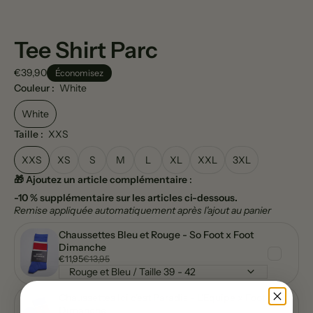
Tee Shirt Parc
€39,90
Économisez
Couleur :
White
White
Taille :
XXS
XXS
XS
S
M
L
XL
XXL
3XL
🎁 Ajoutez un article complémentaire
:
-10 % supplémentaire sur les articles ci-dessous.
Remise appliquée automatiquement après l'ajout au panier
Chaussettes Bleu et Rouge - So Foot x Foot
Dimanche
€11,95
€13,95
Chaussettes Ici c'est Paradis - L'Equipe x Foot
Dimanche