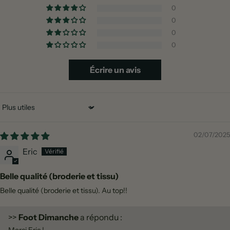
0
0
0
0
Écrire un avis
Sort by
02/07/2025
Eric
Belle qualité (broderie et tissu)
Belle qualité (broderie et tissu). Au top!!
>>
Foot Dimanche
a répondu :