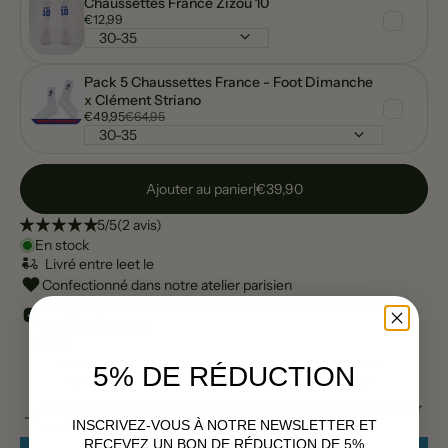
Chaussettes France Zizou 10
€12,99
Pack 5 Chaussettes France - Foot Dimanche
x Clément Striano
€49,95
€64,95
Ajouter au panier
|
€39,90
5/5
(2 avis)
En stock
Livré entre le
et le
Confectionné dans notre atelier parisien
Coupe normale et unisexe. Prendre une taille en dessous
pour les femmes.
5% DE RÉDUCTION
La taille ne convient pas ? Vous avez 30 jours pour demander
INSCRIVEZ-VOUS À NOTRE NEWSLETTER ET
un échange
RECEVEZ UN BON DE RÉDUCTION DE 5%