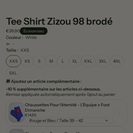
Tee Shirt Zizou 98 brodé
€39,90
Économisez
Couleur :
White
Taille :
XXS
XXS
XS
S
M
L
XL
XXL
3XL
4XL
5XL
🎁 Ajoutez un article complémentaire
:
-10 % supplémentaire sur les articles ci-dessous.
Remise appliquée automatiquement après l'ajout au panier
Chaussettes Pour l'éternité - L'Equipe x Foot
Dimanche
€14,95