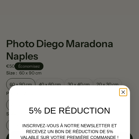
Photo Diego Maradona
Naples
€50
Économisez
Size :
60 x 90 cm
60 x 90 cm
40 x 60 cm
30 x 40 cm
20 x 30 cm
Paper :
Matte
Matte
5% DE RÉDUCTION
Style :
Sans cadre
Sans cadre
Cadre noir
Cadre blanc
INSCRIVEZ-VOUS À NOTRE NEWSLETTER ET
RECEVEZ UN BON DE RÉDUCTION DE 5%
VALABLE SUR VOTRE PREMIÈRE COMMANDE !