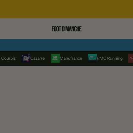
 Courbis
Cazarre
Manufrance
RMC Running