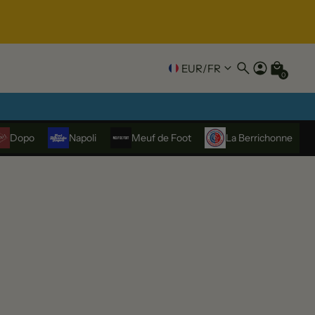
EUR
/
FR
0
Dopo
Napoli
Meuf de Foot
La Berrichonne