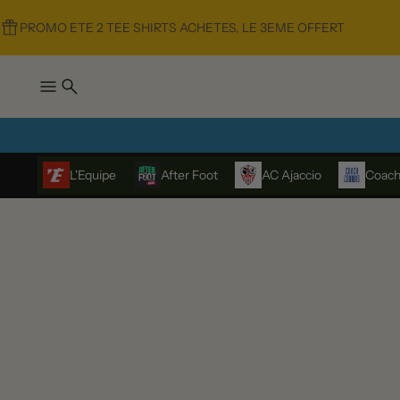
PROMO ETE 2 TEE SHIRTS ACHETES, LE 3EME OFFERT
L'Equipe
After Foot
AC Ajaccio
Coach