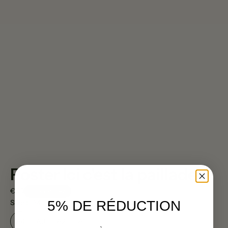
Poster Ici c'est la paillade
€50
Économisez
Size :
A4
5% DE RÉDUCTION
A4
A3
A2
A1