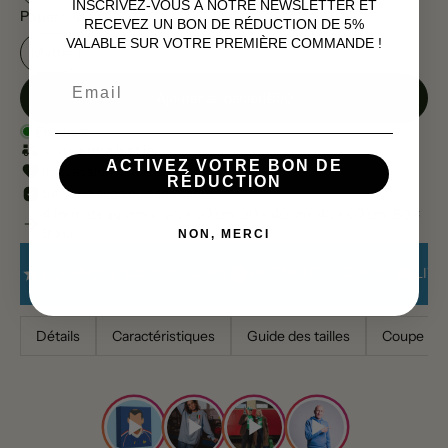
INSCRIVEZ-VOUS À NOTRE NEWSLETTER ET
Paper :
Matte
RECEVEZ UN BON DE RÉDUCTION DE 5%
VALABLE SUR VOTRE PREMIÈRE COMMANDE !
Matte
Email
Ajouter au panier
|
€50
En stock
Livré entre le
et le
ACTIVEZ VOTRE BON DE
Impression haute définition
RÉDUCTION
Se vend avec ou sans cadre
4 formats au choix :20 × 30 cm, 30 × 40 cm, 40 × 60 cm, 60 ×
90 cm
NON, MERCI
ÉCHANGES SOUS 30 JOURS
PAIEMENT SECURISÉ
LIVR
Détails
Caractéristiques
Guide des tailles
Coupe