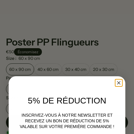
Poster PP Flingueurs
€50
Économisez
Size :
60 x 90 cm
60 x 90 cm
40 x 60 cm
30 x 40 cm
20 x 30 cm
Paper :
Matte
Matte
Style :
Sans cadre
5% DE RÉDUCTION
Sans cadre
Cadre noir
Cadre blanc
INSCRIVEZ-VOUS À NOTRE NEWSLETTER ET
RECEVEZ UN BON DE RÉDUCTION DE 5%
Ajouter au panier
|
€50
VALABLE SUR VOTRE PREMIÈRE COMMANDE !
En stock