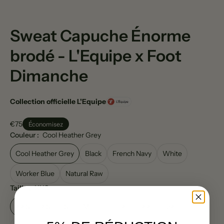
Sweat Capuche Énorme
brodé - L'Equipe x Foot
Dimanche
Collection officielle L'Equipe
€75
Économisez
Couleur :
Cool Heather Grey
Cool Heather Grey
Black
French Navy
White
Worker Blue
Natural Raw
Taille :
XXS
XXS
XS
S
M
L
XL
XXL
3XL
4XL