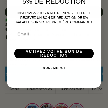
5% DE RÉDUCTION
5XL
Ajouter au panier
|
€75
INSCRIVEZ-VOUS À NOTRE NEWSLETTER ET
RECEVEZ UN BON DE RÉDUCTION DE 5%
En stock
VALABLE SUR VOTRE PREMIÈRE COMMANDE !
Livré entre le
et le
Confectionné dans notre atelier parisien
Email
Coupe normale et unisexe. Prendre une taille en dessous
pour les femmes.
ACTIVEZ VOTRE BON DE
RÉDUCTION
La taille ne convient pas ? Vous avez 30 jours pour demander
un échange
NON, MERCI
ÉCHANGES SOUS 30 JOURS
PAIEMENT SECURISÉ
LIVR
Détails
Caractéristiques
Guide des tailles
Coupe