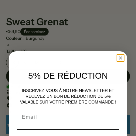
Sweat Grenat
€59,90
Économisez
Couleur :
Burgundy
Taille :
XS
XS
S
M
L
XL
XXL
5% DE RÉDUCTION
Ajouter au panier
|
€59,90
En stock
INSCRIVEZ-VOUS À NOTRE NEWSLETTER ET
Livré entre le
et le
RECEVEZ UN BON DE RÉDUCTION DE 5%
VALABLE SUR VOTRE PREMIÈRE COMMANDE !
Email
ÉCHANGES SOUS 30 JOURS
PAIEMENT SECURISÉ
LIVR