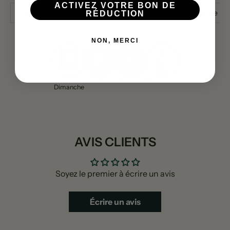
ACTIVEZ VOTRE BON DE
Détails
Caractéristiques
Guide des tailles
Coupe
RÉDUCTION
NON, MERCI
Box Foot
Napoli
Manufrance
After Foot
Dimanche
AVIS CLIENTS
Soyez le premier à écrire un avis
Écrire un avis