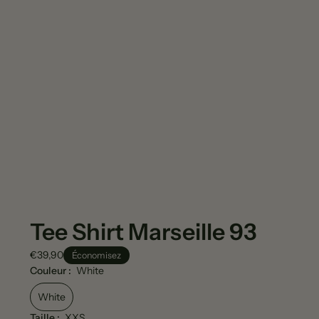
Tee Shirt Marseille 93
€39,90
Économisez
Couleur :
White
White
Taille :
XXS