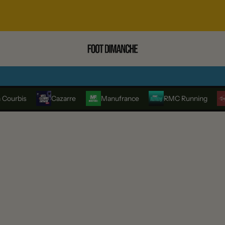
 Courbis
Cazarre
Manufrance
RMC Running