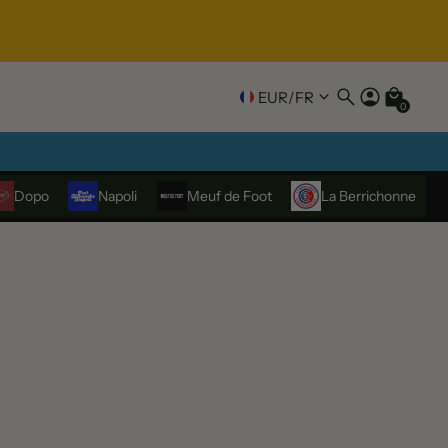
EUR
/
FR
0
Dopo
Napoli
Meuf de Foot
La Berrichonne