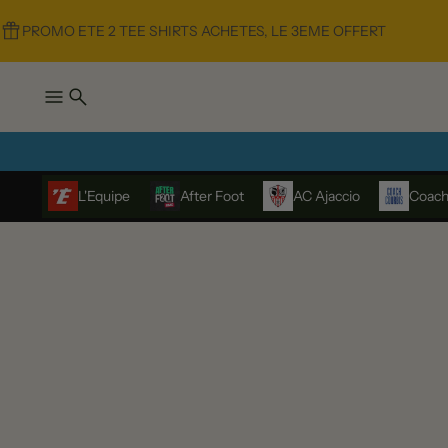
PROMO ETE 2 TEE SHIRTS ACHETES, LE 3EME OFFERT
L'Equipe
After Foot
AC Ajaccio
Coach