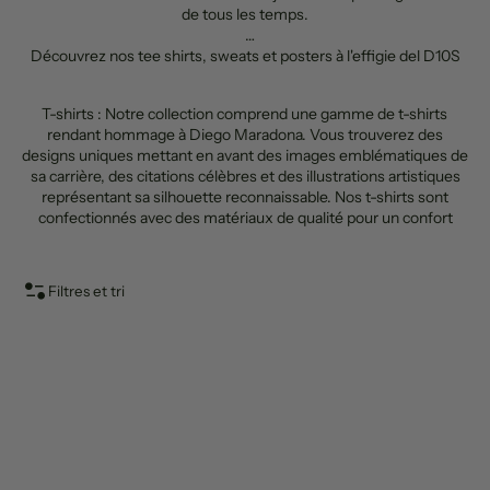
de tous les temps.
Découvrez nos tee shirts, sweats et posters à l'effigie del D10S
T-shirts : Notre collection comprend une gamme de t-shirts
rendant hommage à Diego Maradona. Vous trouverez des
designs uniques mettant en avant des images emblématiques de
sa carrière, des citations célèbres et des illustrations artistiques
représentant sa silhouette reconnaissable. Nos t-shirts sont
confectionnés avec des matériaux de qualité pour un confort
optimal tout en honorant la mémoire de ce grand joueur.
Sweat-shirts : Pour un look décontracté et confortable, nous
proposons des sweat-shirts inspirés de Diego Maradona.
Filtres et tri
Arborez des motifs et des graphismes représentant des
moments mémorables de sa carrière. Nos sweat-shirts sont
fabriqués avec des tissus doux et chauds pour vous garder au
chaud tout en exprimant votre admiration pour ce joueur
légendaire.
Casquettes et accessoires : Complétez votre tenue avec nos
casquettes et accessoires dédiés à Diego Maradona. Nous
proposons des casquettes arborant son nom et son numéro
emblématique, ainsi que d'autres accessoires. Ces articles vous
permettent d'afficher votre passion pour Maradona au quotidien.