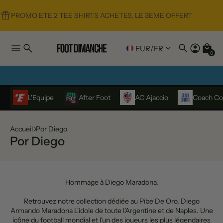
PROMO ETE 2 TEE SHIRTS ACHETES, LE 3EME OFFERT
EUR
/
FR
0
L'Equipe
After Foot
AC Ajaccio
Coach Co
Accueil
Por Diego
Por Diego
Hommage à Diego Maradona.
Retrouvez notre collection dédiée au Pibe De Oro, Diego
Armando Maradona L'idole de toute l'Argentine et de Naples.
Une
icône du football mondial et l'un des joueurs les plus légendaires